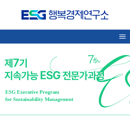
Tog
7
제
기
ESG
지속가능
전문가과정
ESG Executive Program
for Sustainability Management