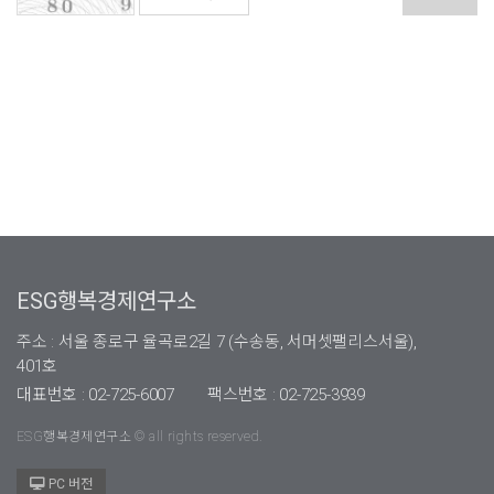
ESG행복경제연구소
주소 : 서울 종로구 율곡로2길 7 (수송동, 서머셋팰리스서울),
401호
대표번호 : 02-725-6007
팩스번호 : 02-725-3939
ESG행복경제연구소 © all rights reserved.
PC 버전