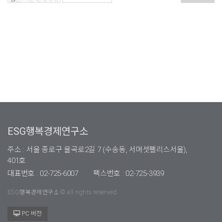
ESG행복경제연구소
주소 : 서울 종로구 율곡로2길 7 (수송동, 서머셋팰리스서울),
401호
대표번호 : 02-725-6007
팩스번호 : 02-725-3939
ESG행복경제연구소 © all rights reserved.
PC 버전