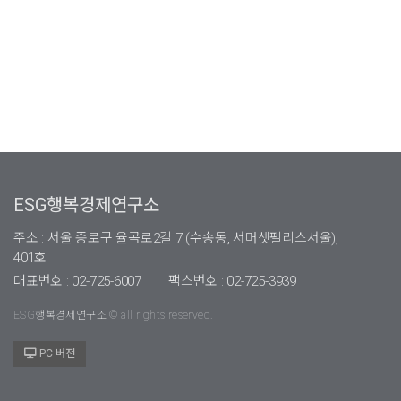
ESG행복경제연구소
주소 : 서울 종로구 율곡로2길 7 (수송동, 서머셋팰리스서울),
401호
대표번호 : 02-725-6007
팩스번호 : 02-725-3939
ESG행복경제연구소 © all rights reserved.
PC 버전