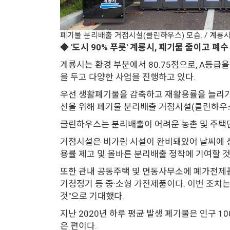
폐기물 분리배출 거점시설(클린하우스) 모습. / 계룡시
◆ '도시 90% 푸릇' 계롱시, 폐기물 줄이고 폐
계룡시는 환경 부분에서 80.75점으로, A등급
을 두고 다양한 사업을 진행하고 있다.
우선 생활폐기물을 감축하고 재활용률을 늘리기 
선을 위해 폐기물 분리배출 거점시설(클린하우스
클린하우스는 분리배출이 어려운 농촌 및 주택단
거점시설은 비가림 시설이 완비돼있어 날씨에 
용률 제고 및 올바른 분리배출 정착에 기여할 
또한 관내 공동주택 및 면동사무소에 폐가전제품 
기청정기 등 중·소형 가전제품이다. 이번 조치
것"으로 기대했다.
지난 2020년 하루 평균 발생 폐기물은 인구 10
은 편이다.