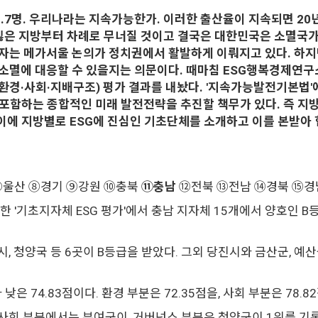
.7명. 우리나라는 지속가능한가. 이러한 출산율이 지속되면 20
잃은 지방부터 차례로 무너질 것이고 결국은 대한민국은 소멸국가 
자는 메가서울 논의가 정치권에서 활발하게 이뤄지고 있다. 하지
소멸에 대응할 수 있을지는 의문이다. 때마침 ESG행복경제연구소
G(환경·사회·지배구조) 평가 결과를 내놨다. '지속가능발전기본
를 포함하는 종합적인 미래 발전전략을 추진할 책무가 있다. 즉 
 이에 지방별로 ESG에 진심인 기초단체를 소개하고 이를 본받아 
⑦울산 ⑧경기 ⑨강원 ⑩충북
⑪충남
⑫전북 ⑬전남 ⑭경북 ⑮경
기초지자체 ESG 평가'에서 충남 지자체 15개에서 양호인 B등급
 청양국 등 6곳이 B등급을 받았다. 그외 당진시와 금산군, 예산군,
은 74.83점이다. 환경 부분은 72.35점을, 사회 부분은 78.8
사회 부분에서는 부여군이, 거버넌스 부분은 청양군이 1위를 기