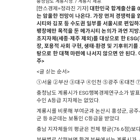
충청남도 계룡시청. / 계룡시 제공.
[한스경제=정라진 기자]
대한민국 합계출산율 0
는 암울한 전망이 나온다. 가장 먼저 경쟁력을 
시티와 김포 등 수도권 일부를 서울시로 편입하
팽창에만 목적을 둔 메가시티 논의가 과연 지방
초지자체(세종·제주 제외)를 대상으로 한 ES
장, 포용적 사회 구현, 생태·환경 및 기후위기
탕으로 한 대책 마련에 나서지 않으면 안 된다.
주>
<글 싣는 순서>
①서울 ②부산 ③대구 ④인천 ⑤광주 ⑥대전 
충청남도 계룡시가 ESG행복경제연구소가 발표한 '
수인 A등급 지자체는 없었다.
계룡시를 비롯해 부여군과 논산시 홍성군, 공주시,
군 등 8군데는 보통인 C등급을 받았다.
충남 지자체들의 평균은 전체 평균(76.6점)보다 낮
부분별로 살펴보면 환경 부분에서는 계룡시가, 