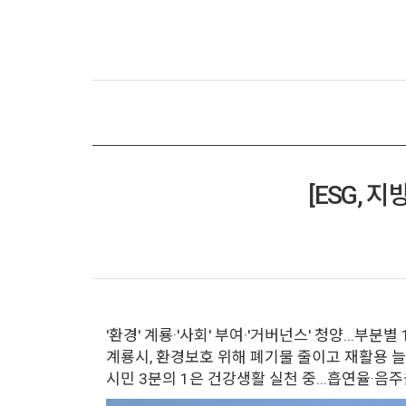
[ESG, 
'환경' 계룡·'사회' 부여·'거버넌스' 청양...부분별
계룡시, 환경보호 위해 폐기물 줄이고 재활용 
시민 3분의 1은 건강생활 실천 중...흡연율·음주