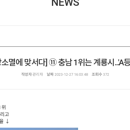
NEWS
지방소멸에 맞서다] ⑪ 충남 1위는 계룡시...'A
작성자
관리자
날짜
2023-12-27 16:03:48
조회수
372
 1위
늘리고
율 ↓