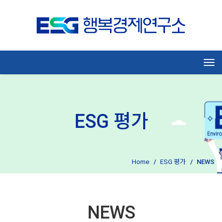
Tog
ESG 평가
Home
ESG 평가
NEWS
NEWS