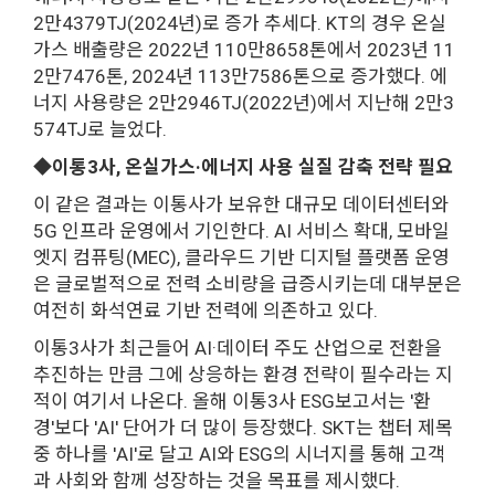
2만4379TJ(2024년)로 증가 추세다. KT의 경우 온실
가스 배출량은 2022년 110만8658톤에서 2023년 11
2만7476톤, 2024년 113만7586톤으로 증가했다. 에
너지 사용량은 2만2946TJ(2022년)에서 지난해 2만3
574TJ로 늘었다.
◆이통3사, 온실가스·에너지 사용 실질 감축 전략 필요
이 같은 결과는 이통사가 보유한 대규모 데이터센터와
5G 인프라 운영에서 기인한다. AI 서비스 확대, 모바일
엣지 컴퓨팅(MEC), 클라우드 기반 디지털 플랫폼 운영
은 글로벌적으로 전력 소비량을 급증시키는데 대부분은
여전히 화석연료 기반 전력에 의존하고 있다.
이통3사가 최근들어 AI·데이터 주도 산업으로 전환을
추진하는 만큼 그에 상응하는 환경 전략이 필수라는 지
적이 여기서 나온다. 올해 이통3사 ESG보고서는 '환
경'보다 'AI' 단어가 더 많이 등장했다. SKT는 챕터 제목
중 하나를 'AI'로 달고 AI와 ESG의 시너지를 통해 고객
과 사회와 함께 성장하는 것을 목표를 제시했다.