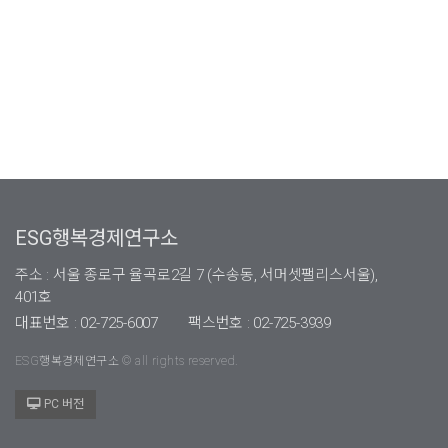
ESG행복경제연구소
주소 : 서울 종로구 율곡로2길 7 (수송동, 서머셋팰리스서울),
401호
대표번호 : 02-725-6007
팩스번호 : 02-725-3939
ESG행복경제연구소 © all rights reserved.
PC 버전